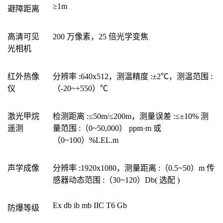
≥1m
避障距离
高清可见
200 万像素，25 倍光学变焦
光相机
红外热像
分辨率 :640x512，测温精度 :±2℃，测温范围 :
仪
（-20~+550）℃
激光甲烷
检测距离 :≤50m/≤200m，测量误差 :≤±10% 测
遥测
量范围 :（0~50,000） ppm·m 或
（0~100）%LEL.m
声学成像
分辨率 :1920x1080，测量距离 :（0.5~50）m 传
感器动态范围 :（30~120）Db( 选配 )
Ex db ib mb IIC T6 Gb
防爆等级