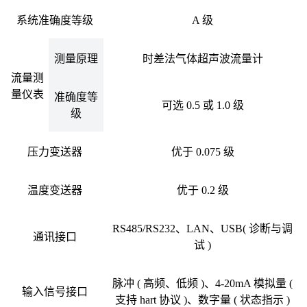
系统准确度等级
A 级
测量原理
时差法气体超声波流量计
流量测
量仪表
准确度等
可选 0.5 或 1.0 级
级
压力变送器
优于 0.075 级
温度变送器
优于 0.2 级
RS485/RS232、LAN、USB( 诊断与调
通讯接口
试 )
脉冲 ( 高频、低频 )、4-20mA 模拟量 (
输入信号接口
支持 hart 协议 )、数字量 ( 状态指示 )